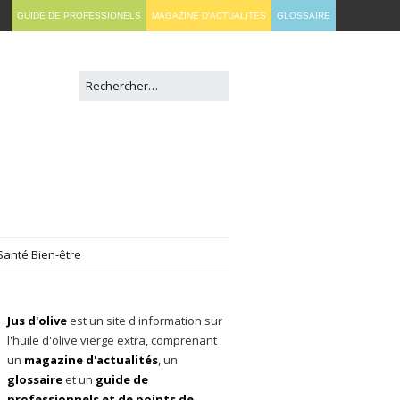
GUIDE DE PROFESSIONELS
MAGAZINE D'ACTUALITES
GLOSSAIRE
Santé Bien-être
Jus d'olive
est un site d'information sur
l'huile d'olive vierge extra, comprenant
un
magazine d'actualités
, un
glossaire
et un
guide de
professionnels et de points de