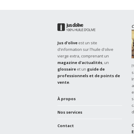
C
Jus d'olive
est un site
d'information sur l'huile d'olive
vierge extra, comprenant un
magazine d'actualités
, un
l
glossaire
et un
guide de
s
professionnels et de points de
I
vente
.
a
e
À propos
s
c
d
Nos services
C
Contact
E