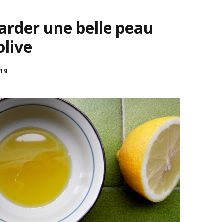
garder une belle peau
olive
019