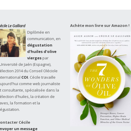
Achète mon livre sur Amazon !
écile Le Galliard
Diplômée en
communication, en
dégustation
d'huiles d'olive
vierges
par
'Université de Jaén (Espagne),
élection 2014 du Conseil Oléciole
nternational
COI
. Cécile travaille
ujourd'hui comme web journaliste
t consultante, spécialisée dans la
élection d'huiles, la création de
aves, la formation et la
égustation.
ontacter Cécile
nvoyer un message