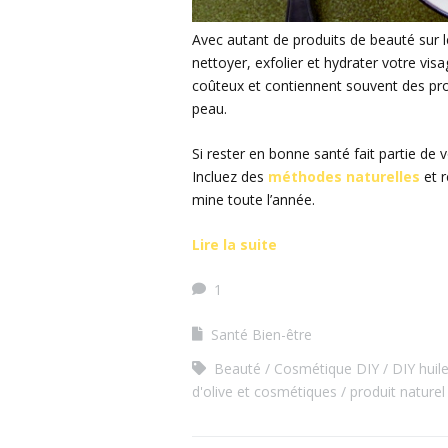
Avec autant de produits de beauté sur 
nettoyer, exfolier et hydrater votre vi
coûteux et contiennent souvent des pro
peau.
Si rester en bonne santé fait partie de 
Incluez des
méthodes naturelles
et r
mine toute l’année.
Lire la suite
1
Santé Bien-être
Beauté
Cosmétique DIY
DIY huile
d'olive et cosmétiques
produit nature