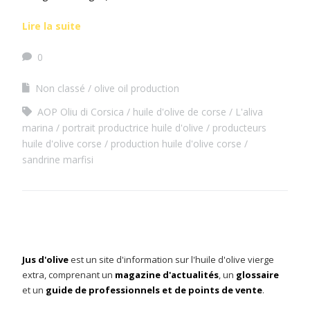
Lire la suite
0
Non classé
olive oil production
AOP Oliu di Corsica
huile d'olive de corse
L'aliva
marina
portrait productrice huile d'olive
producteurs
huile d'olive corse
production huile d'olive corse
sandrine marfisi
Jus d'olive
est un site d'information sur l'huile d'olive vierge
extra, comprenant un
magazine d'actualités
, un
glossaire
et un
guide de professionnels et de points de vente
.