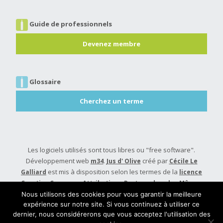
Guide de professionnels
Devenez membre
Glossaire
Cherchez un terme
Les logiciels utilisés sont tous libres ou "free software".
Développement web
.
créé par
m34
Jus d' Olive
Cécile Le
est mis à disposition selon les termes de la
Galliard
licence
Creative Commons Attribution - Partage dans les Mêmes
.
Conditions 4.0 International
Nous utilisons des cookies pour vous garantir la meilleure
expérience sur notre site. Si vous continuez à utiliser ce
Built with
Make
. Your friendly WordPress page builder theme.
dernier, nous considérerons que vous acceptez l'utilisation des